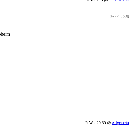
R W - 20:29 @
Spielbericht
26.04.2026
bheim
nder
e
R W - 20:39 @
Allgemein