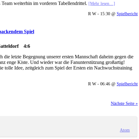
 Team weiterhin im vorderen Tabellendrittel.
[Mehr lesen…]
R W - 15:30 @
Spielbericht
 packendem Spiel
atteldorf 4:6
uch die letzte Begegnung unserer ersten Mannschaft daheim gegen die
nz enge Kiste. Und wieder war die Fanunterstützung großartig!
e tolle Idee, zeitgleich zum Spiel der Ersten ein Nachwuchstraining
R W - 06:46 @
Spielbericht
Nächste Seite »
Atom