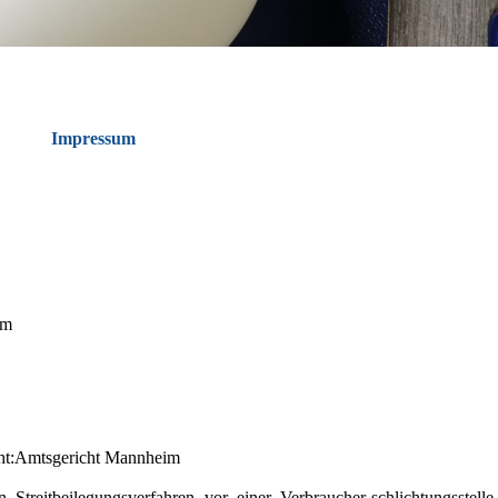
Impressum
om
icht:Amtsgericht Mannheim
n Streitbeilegungsverfahren vor einer Verbraucher-schlichtungsstelle