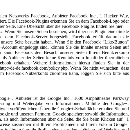
ialen Netzwerks Facebook, Anbieter Facebook Inc., 1 Hacker Way,
riert. Die Facebook-Plugins erkennen Sie an dem Facebook-Logo oder
er Seite. Eine Übersicht über die Facebook-Plugins finden Sie hier:
s/. Wenn Sie unsere Seiten besuchen, wird über das Plugin eine direkte
 dem Facebook-Server hergestellt. Facebook erhält dadurch die
se unsere Seite besucht haben. Wenn Sie den Facebook "Like-Button"
Account eingeloggt sind, können Sie die Inhalte unserer Seiten auf
ch kann Facebook den Besuch unserer Seiten Ihrem Benutzerkonto
 als Anbieter der Seiten keine Kenntnis vom Inhalt der übermittelten
ook erhalten. Weitere Informationen hierzu finden Sie in der
ttp://de-de.facebook.com/policy.php. Wenn Sie nicht wünschen, dass
m Facebook-Nutzerkonto zuordnen kann, loggen Sie sich bitte aus
ogle+. Anbieter ist die Google Inc., 1600 Amphitheatre Parkway
ung und Weitergabe von Informationen: Mithilfe der Google+-
weit veröffentlichen. Über die Google+-Schaltfläche erhalten Sie und
Google und unseren Partnern. Google speichert sowohl die Information,
, als auch Informationen über die Seite, die Sie beim Klicken auf +1
nweise zusammen mit Ihrem Profilnamen und Ihrem Foto in Google-
r in Ihrem Google-Profil, oder an anderen Stellen auf Websites und