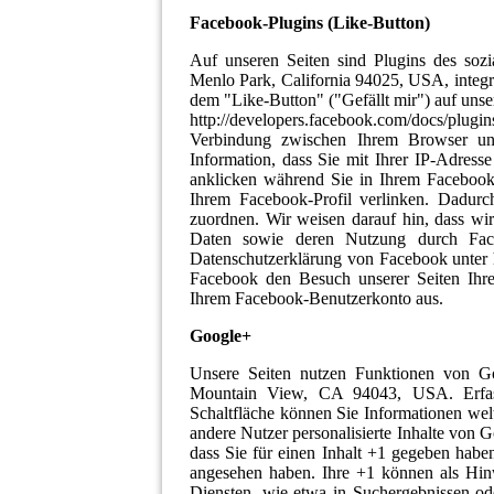
Facebook-Plugins (Like-Button)
Auf unseren Seiten sind Plugins des soz
Menlo Park, California 94025, USA, integ
dem "Like-Button" ("Gefällt mir") auf unser
http://developers.facebook.com/docs/plugin
Verbindung zwischen Ihrem Browser und
Information, dass Sie mit Ihrer IP-Adres
anklicken während Sie in Ihrem Facebook-
Ihrem Facebook-Profil verlinken. Dadur
zuordnen. Wir weisen darauf hin, dass wir
Daten sowie deren Nutzung durch Faceb
Datenschutzerklärung von Facebook unter h
Facebook den Besuch unserer Seiten Ihre
Ihrem Facebook-Benutzerkonto aus.
Google+
Unsere Seiten nutzen Funktionen von Go
Mountain View, CA 94043, USA. Erfass
Schaltfläche können Sie Informationen welt
andere Nutzer personalisierte Inhalte von 
dass Sie für einen Inhalt +1 gegeben haben
angesehen haben. Ihre +1 können als Hi
Diensten, wie etwa in Suchergebnissen ode